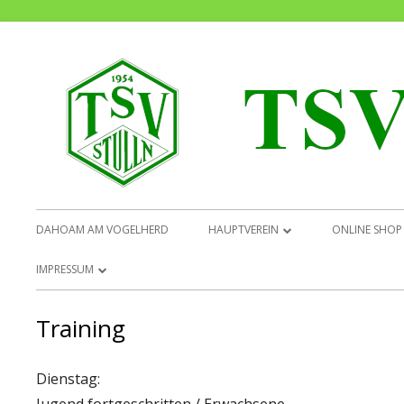
Springe
zum
Inhalt
Primäres
DAHOAM AM VOGELHERD
HAUPTVEREIN
ONLINE SHOP
Menü
CHRONIK
IMPRESSUM
VORSTANDSCHAFT
DATENSCHUTZ
Training
BEITRITTSERKLÄRUNG
Dienstag:
SATZUNG