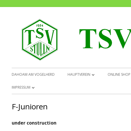
Springe
zum
Inhalt
Primäres
DAHOAM AM VOGELHERD
HAUPTVEREIN
ONLINE SHOP
Menü
CHRONIK
IMPRESSUM
VORSTANDSCHAFT
DATENSCHUTZ
F-Junioren
BEITRITTSERKLÄRUNG
under construction
SATZUNG