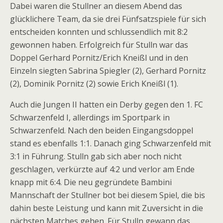
Dabei waren die Stullner an diesem Abend das
glücklichere Team, da sie drei Fünfsatzspiele für sich
entscheiden konnten und schlussendlich mit 8:2
gewonnen haben. Erfolgreich für Stulln war das
Doppel Gerhard Pornitz/Erich Kneißl und in den
Einzeln siegten Sabrina Spiegler (2), Gerhard Pornitz
(2), Dominik Pornitz (2) sowie Erich Kneißl (1).
Auch die Jungen II hatten ein Derby gegen den 1. FC
Schwarzenfeld I, allerdings im Sportpark in
Schwarzenfeld. Nach den beiden Eingangsdoppel
stand es ebenfalls 1:1. Danach ging Schwarzenfeld mit
3:1 in Führung. Stulln gab sich aber noch nicht
geschlagen, verkürzte auf 4:2 und verlor am Ende
knapp mit 6:4. Die neu gegründete Bambini
Mannschaft der Stullner bot bei diesem Spiel, die bis
dahin beste Leistung und kann mit Zuversicht in die
nächsten Matches gehen. Für Stulln gewann das